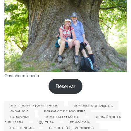
Castaño milenario
Reservar
ACTIVIDADES Y EXPERIENCIAS
ALPUJARRA GRANADINA
ANDALUCÍA
BARRANCO DE POQUEIRA
CARAVANAS
COMARCA ESPAÑOLA
CORAZÓN DE LA
ALPUJARRA
CULTURA
ETIMOLOGÍA
EXPERIENCIAS
GEOGRAFÍA DE MUNICIPIOS