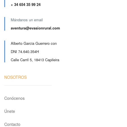
+ 34 654 35 99 24
Mándanos un email
aventura@evasionrural.com
Alberto Garcia Guerrero
con
DNI
74.640.354H
Calle Carril 5, 18413 Capileira
NOSOTROS
Conócenos
Únete
Contacto