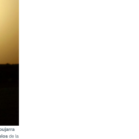
pujarra
blos
de la