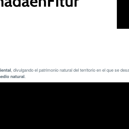
ental
, divulgando el patrimonio natural del territorio en el que se desa
medio natural
.