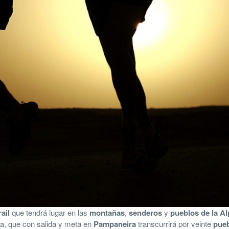
rail
que tendrá lugar en las
montañas
,
senderos
y
pueblos de la Al
ra, que con salida y meta en
Pampaneira
transcurrirá por veinte
pue