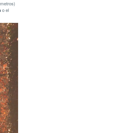
ómetros)
a
o el