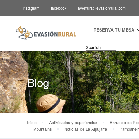
Instagram
facebook
aventura@evasionrural.com
RESERVA TU MESA
Blog
Inicio
Actividades y experiencias
Barranco de Poq
Mountains
Noticias de La Alpujarra
Pampaneir